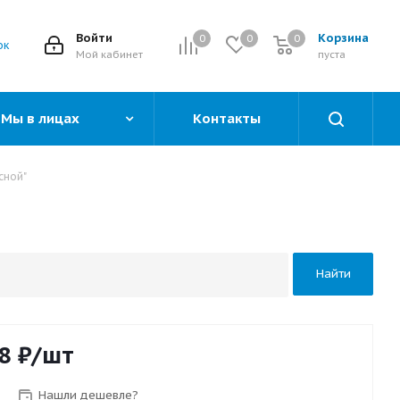
Войти
Корзина
0
0
0
0
ок
Мой кабинет
пуста
Мы в лицах
Контакты
сной"
Найти
8
₽
/шт
Нашли дешевле?