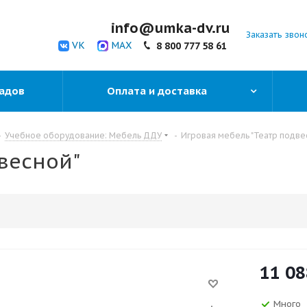
info@umka-dv.ru
Заказать звон
VK
MAX
8 800 777 58 61
садов
Оплата и доставка
-
Учебное оборудование: Мебель ДДУ
-
Игровая мебель "Театр подве
весной"
11 08
Много