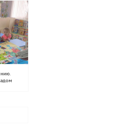
ению.
садом