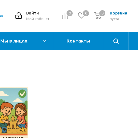
Войти
Корзина
0
0
0
0
ок
Мой кабинет
пуста
Мы в лицах
Контакты