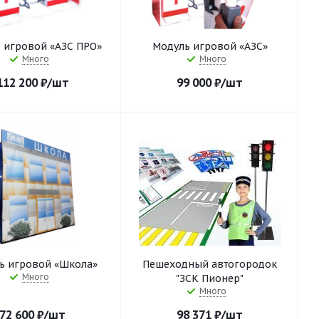
 игровой «АЗС ПРО»
Модуль игровой «АЗС»
Много
Много
112 200
₽
/шт
99 000
₽
/шт
ь игровой «Школа»
Пешеходный автогородок
Много
"ЗСК Пионер"
Много
72 600
₽
/шт
98 371
₽
/шт