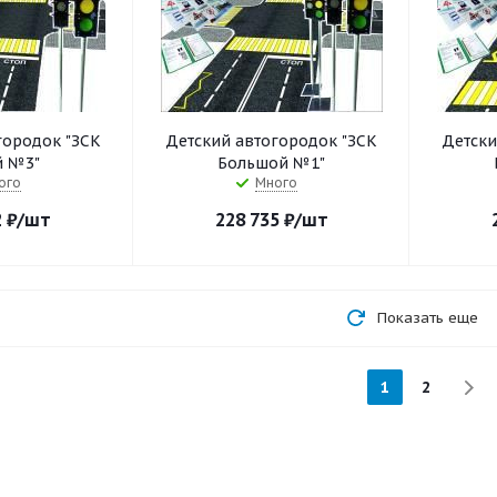
городок "ЗСК
Детский автогородок "ЗСК
Детски
 №3"
Большой №1"
ого
Много
2
₽
/шт
228 735
₽
/шт
Показать еще
1
2