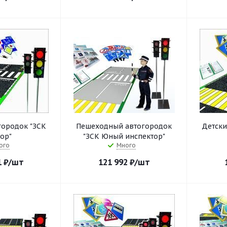
городок "ЗСК
Пешеходный автогородок
Детски
ор"
"ЗСК Юный инспектор"
ого
Много
1
₽
/шт
121 992
₽
/шт