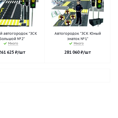
й автогородок "ЗСК
Автогородок "ЗСК Юный
Большой №2"
знаток №1"
Много
Много
261 625
₽
/шт
281 060
₽
/шт