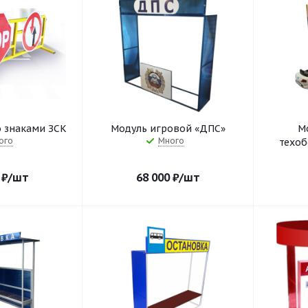
 знаками ЗСК
Модуль игровой «ДПС»
М
ого
Много
техо
₽
/шт
68 000
₽
/шт