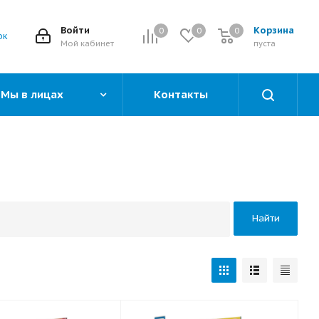
Войти
Корзина
0
0
0
0
ок
Мой кабинет
пуста
Мы в лицах
Контакты
Найти