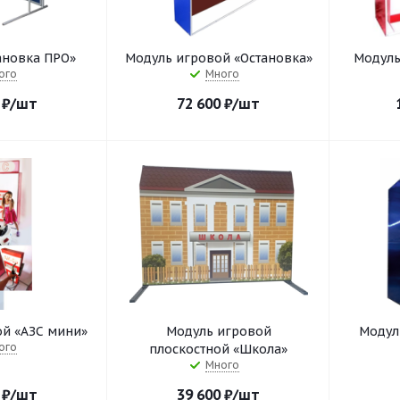
ановка ПРО»
Модуль игровой «Остановка»
Модуль
ого
Много
₽
/шт
72 600
₽
/шт
й «АЗС мини»
Модуль игровой
Модул
ого
плоскостной «Школа»
Много
₽
/шт
39 600
₽
/шт