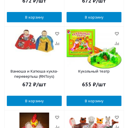
672
₽
/шт
672
₽
/шт
В корзину
В корзину
Ванюша и Катюша кукла-
Кукольный театр
перевертыш (RNToys)
672
₽
/шт
655
₽
/шт
В корзину
В корзину