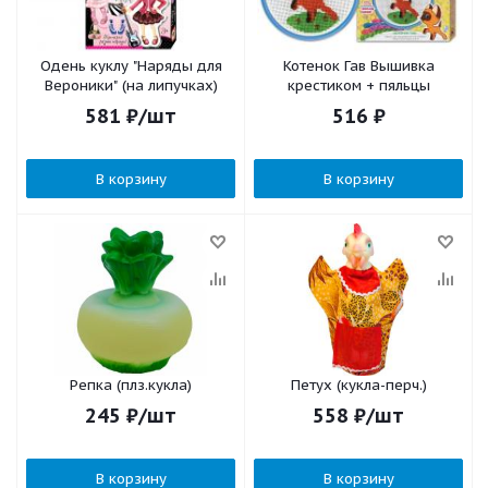
Одень куклу "Наряды для
Котенок Гав Вышивка
Вероники" (на липучках)
крестиком + пяльцы
581
₽
/шт
516
₽
В корзину
В корзину
Репка (плз.кукла)
Петух (кукла-перч.)
245
₽
/шт
558
₽
/шт
В корзину
В корзину