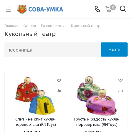
0
Главная
-
Каталог
-
Развитие речи
-
Кукольный театр
Кукольный театр
Найти
Спит - не спит кукла-
Грусть и радость кукла-
перевертыш (RNToys)
перевертыш (RNToys)