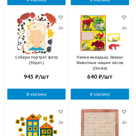
Собери портрет фетр
Рамка-вкладыш Звери/
(50дет.)
Животные наших лесов
(Оксва)
943
₽
/шт
640
₽
/шт
В корзину
В корзину