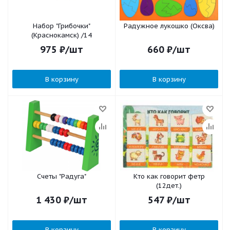
Набор "Грибочки"
Радужное лукошко (Оксва)
(Краснокамск) /14
975
₽
/шт
660
₽
/шт
В корзину
В корзину
Счеты "Радуга"
Кто как говорит фетр
(12дет.)
1 430
₽
/шт
547
₽
/шт
В корзину
В корзину