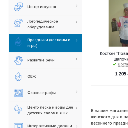
Центр искусств
Логопедическое
оборудование
Праздники (костюмы и
игры)
Костюм "Пова
шапочк
Развитие речи
Доста
1 205
ОБЖ
Фланелеграфы
Центр песка и воды для
В нашем магазине
детских садов и ДОУ
женского дня в в
весеннего праздн
Интерактивные доски и