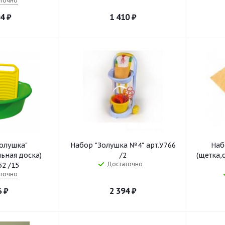
точно
94
₽
1 410
₽
олушка"
Набор "Золушка №4" арт.У766
Наб
льная доска)
/2
(щетка,
Достаточно
52 /15
точно
6
₽
2 394
₽