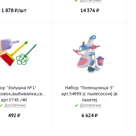
Достаточно
1 878
₽
/шт
14 376
₽
ор "Золушка №1"
Набор "Помощница-5"
совок,выбивалка,салфетка)
арт.54999 (с пылесосом) (в
арт.У745 /40
пакете)
Достаточно
Достаточно
492
₽
6 624
₽