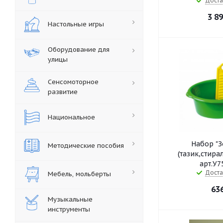
Доста
3 8
Настольные игры
Оборудование для
улицы
Сенсомоторное
развитие
Национальное
Набор "З
Методические пособия
(тазик,стира
арт.У7
Доста
Мебель, мольберты
63
Музыкальные
инструменты