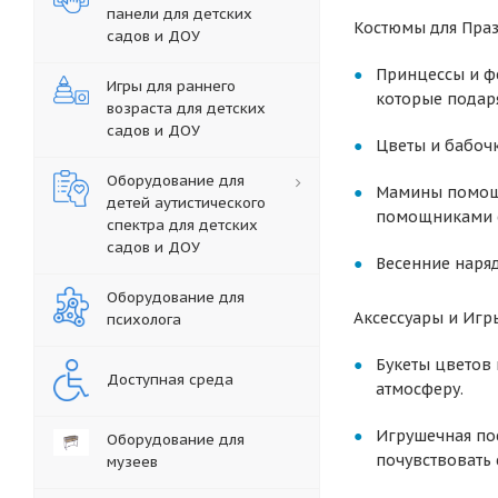
панели для детских
Костюмы для Праз
садов и ДОУ
Принцессы и ф
Игры для раннего
которые подар
возраста для детских
садов и ДОУ
Цветы и бабочк
Оборудование для
Мамины помощн
детей аутистического
помощниками 
спектра для детских
садов и ДОУ
Весенние наряд
Оборудование для
Аксессуары и Игр
психолога
Букеты цветов
Доступная среда
атмосферу.
Игрушечная пос
Оборудование для
почувствовать
музеев