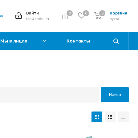
Войти
Корзина
0
0
0
0
ок
Мой кабинет
пуста
Мы в лицах
Контакты
Найти