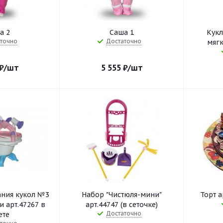
а 2
Саша 1
Кукл
точно
Достаточно
мягк
₽
/шт
5 555
₽
/шт
ания кукол №3
Набор "Чистюля-мини"
Торт а
и арт.47267 в
арт.44747 (в сеточке)
Достаточно
ете