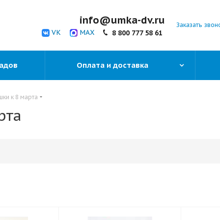
info@umka-dv.ru
Заказать звон
VK
MAX
8 800 777 58 61
садов
Оплата и доставка
шки к 8 марта
рта