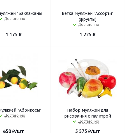
муляжей "Баклажаны
Ветка муляжей "Ассорти"
Достаточно
(фрукты)
Достаточно
1 175
₽
1 225
₽
муляжей "Абрикосы"
Набор муляжей для
Достаточно
рисования с палитрой
Достаточно
650
₽
/шт
5 575
₽
/шт