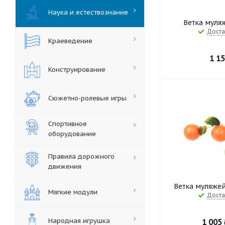
Наука и естествознание
Ветка муляж
Доста
Краеведение
1 1
Конструирование
Сюжетно-ролевые игры
Спортивное
оборудование
Правила дорожного
движения
Ветка муляжей
Мягкие модули
Доста
Народная игрушка
1 005