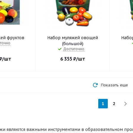
ей фруктов
Набор муляжей овощей
Набо
точно
(большой)
Достаточно
₽
/шт
6 355
₽
/шт
Показать еще
1
2
жи являются важными инструментами в образовательном проце