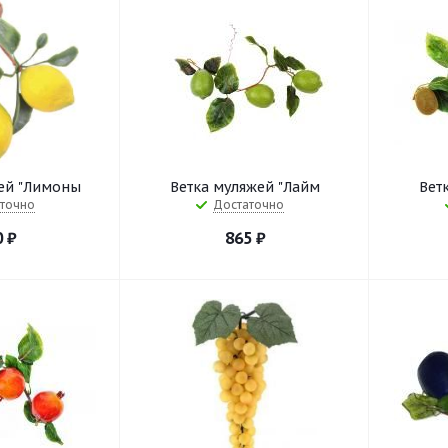
ей "Лимоны
Ветка муляжей "Лайм
Вет
точно
Достаточно
0
₽
865
₽