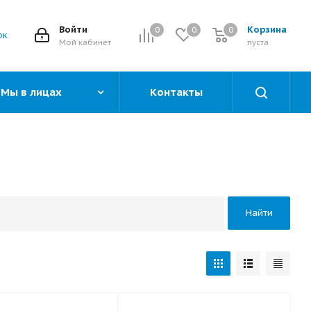
Войти
Корзина
0
0
0
0
ок
Мой кабинет
пуста
Мы в лицах
Контакты
Найти