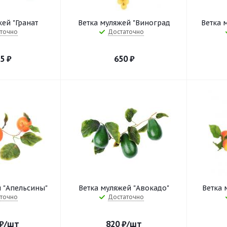
ей "Гранат
Ветка муляжей "Виноград
Ветка 
точно
Достаточно
55
₽
650
₽
 "Апельсины"
Ветка муляжей "Авокадо"
Ветка 
точно
Достаточно
₽
/шт
820
₽
/шт