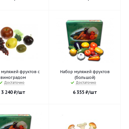
 муляжей фруктов с
Набор муляжей фруктов
виноградом
(большой)
Достаточно
Достаточно
3 240
₽
/шт
6 355
₽
/шт