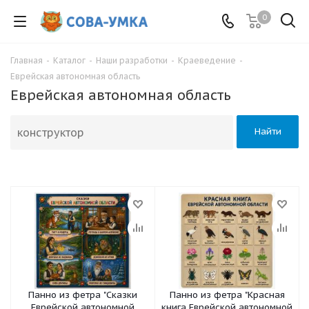
0
Главная
-
Каталог
-
Наши разработки
-
Краеведение
-
Еврейская автономная область
Еврейская автономная область
Найти
Панно из фетра "Сказки
Панно из фетра "Красная
Еврейской автономной
книга Еврейской автономной