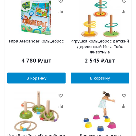
Игра Alexander Кольцеброс
Игрушка кольцеброс детский
деревянный Мега Тойс
Животные
4 780
₽
/шт
2 545
₽
/шт
В корзину
В корзину
Игра Plan Toys «Кольцеброс»
Дорожка из пеньков