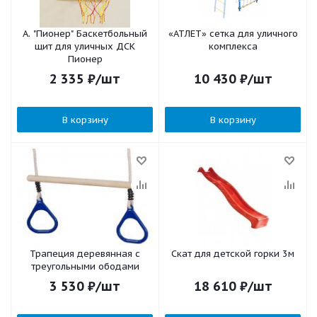
А. "Пионер" Баскетбольный
«АТЛЕТ» сетка для уличного
щит для уличных ДСК
комплекса
Пионер
2 335
₽
/шт
10 430
₽
/шт
В корзину
В корзину
Трапеция деревянная с
Скат для детской горки 3м
треугольными ободами
3 530
₽
/шт
18 610
₽
/шт