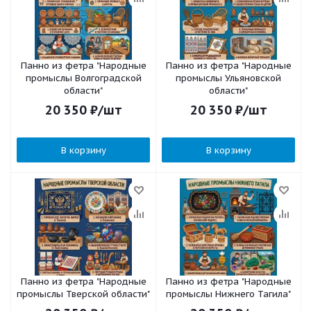
Панно из фетра "Народные
Панно из фетра "Народные
промыслы Волгоградской
промыслы Ульяновской
области"
области"
20 350
₽
/шт
20 350
₽
/шт
В корзину
В корзину
Панно из фетра "Народные
Панно из фетра "Народные
промыслы Тверской области"
промыслы Нижнего Тагила"