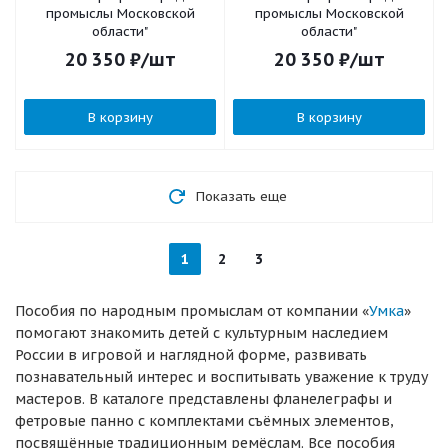
промыслы Московской
промыслы Московской
области"
области"
20 350
₽
/шт
20 350
₽
/шт
В корзину
В корзину
Показать еще
1
2
3
Пособия по народным промыслам от компании «
Умка
»
помогают знакомить детей с культурным наследием
России в игровой и наглядной форме, развивать
познавательный интерес и воспитывать уважение к труду
мастеров. В каталоге представлены фланелеграфы и
фетровые панно с комплектами съёмных элементов,
посвящённые традиционным ремёслам. Все пособия