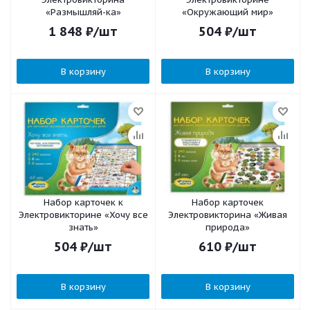
«Размышляй-ка»
«Окружающий мир»
1 848
₽
/шт
504
₽
/шт
В корзину
В корзину
Набор карточек к
Набор карточек
Электровикторине «Хочу все
Электровикторина «Живая
знать»
природа»
504
₽
/шт
610
₽
/шт
В корзину
В корзину