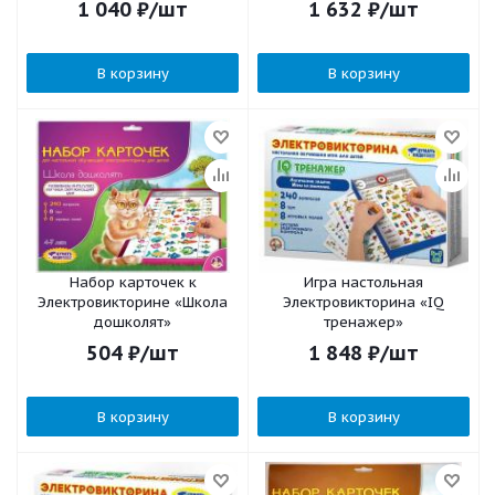
1 040
₽
/шт
1 632
₽
/шт
В корзину
В корзину
Набор карточек к
Игра настольная
Электровикторине «Школа
Электровикторина «IQ
дошколят»
тренажер»
504
₽
/шт
1 848
₽
/шт
В корзину
В корзину