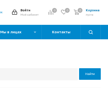
Войти
Корзина
0
0
0
0
ок
Мой кабинет
пуста
Мы в лицах
Контакты
Найти