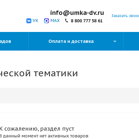
info@umka-dv.ru
Заказать звон
VK
MAX
8 800 777 58 61
садов
Оплата и доставка
ческой тематики
К сожалению, раздел пуст
В данный момент нет активных товаров