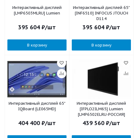
Интерактивный дисплей
Интерактивный дисплей 65"
[LMP6503MLRU] Lumien
[INF6510] INFOCUS JTOUCH
D114
395 604
₽
/шт
395 604
₽
/шт
В корзину
В корзину
Интерактивный дисплей 65"
Интерактивный дисплей
IQBoard [LE065MD]
[IFPLO2ILM65] Lumien
[LMP6502ELRU-РОССИЯ]
404 400
₽
/шт
439 560
₽
/шт