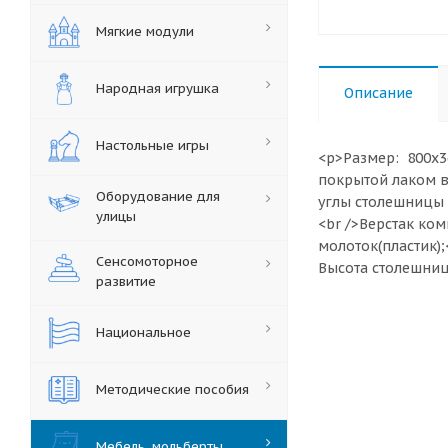
Мягкие модули
Народная игрушка
Описание
Настольные игры
<p>Размер: 800х3
покрытой лаком в
Оборудование для
углы столешницы 
улицы
<br />Верстак ком
молоток(пластик);
Сенсомоторное
Высота столешниц
развитие
Национальное
Методические пособия
Мебель, мольберты