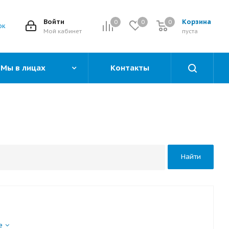
Войти
Корзина
0
0
0
0
ок
Мой кабинет
пуста
Мы в лицах
Контакты
Найти
е