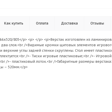
Как купить
Оплата
Доставка
Отзывы
66х520/805</p> <p> </p> <p>Верстак изготовлен из ламиниро
 два слоя.<br />Видимые кромки щитовых элементов игровог
и верхние углы задней стенки скруглены. Стол имеет пласти
плектуется:<br />- Тиски игровые пластиковые;<br />- Игрово
<br />- пластиковый лоток.<br />Габаритные размеры верстака
ы – 520мм.</p>