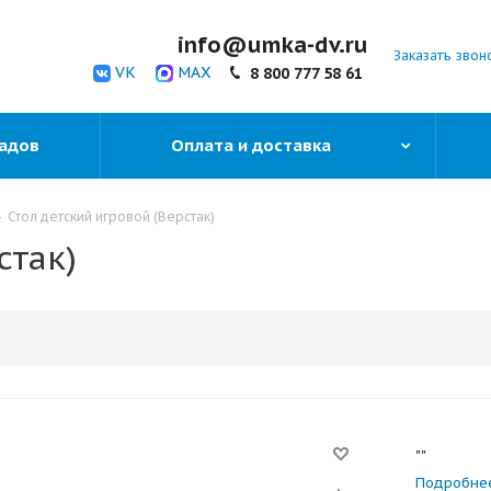
info@umka-dv.ru
Заказать звон
VK
MAX
8 800 777 58 61
садов
Оплата и доставка
-
Стол детский игровой (Верстак)
стак)
""
Подробне