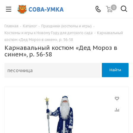
0
Главная
-
Каталог
-
Праздники (костюмы и игры)
-
Костюмы и игры к Новому Году для детского сада
-
Карнавальный
костюм «Дед Мороз в синем», р. 56-58
Карнавальный костюм «Дед Мороз в
синем», р. 56-58
Найти