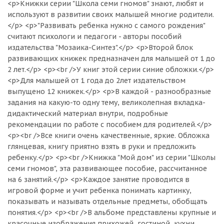
<p>Книжки серии "Школа семи гномов" знают, любят и
используют в развитии своих малышей многие родители.
</p> <p>"Развивать ребенка нужно с самого рождения"
считают психологи и педагоги - авторы пособий
издательства "Мозаика-Синтез".</p> <p>Второй блок
развивающих книжек предназначен для малышей от 1 до
2 лет.</p> <p><br />У книг этой серии синие обложки.</p>
<p>Для малышей от 1 года до 2лет издательством
выпущено 12 книжек.</p> <p>В каждой - разнообразные
задания на какую-то одну тему, великолепная вкладка-
дидактический материал внутри, подробные
рекомендации по работе с пособием для родителей.</p>
<p><br />Все книги очень качественные, яркие. Обложка
глянцевая, книгу приятно взять в руки и предложить
ребенку.</p> <p><br />Книжка "Мой дом" из серии "Школы
семи гномов", эта развивающее пособие, рассчитанное
на 6 занятий.</p> <p>Каждое занятие проводится в
игровой форме и учит ребенка понимать картинку,
показывать и называть отдельные предметы, обобщать
понятия.</p> <p><br />В альбоме представлены крупные и
красочные изображения прихожей, гостиной, кухни,